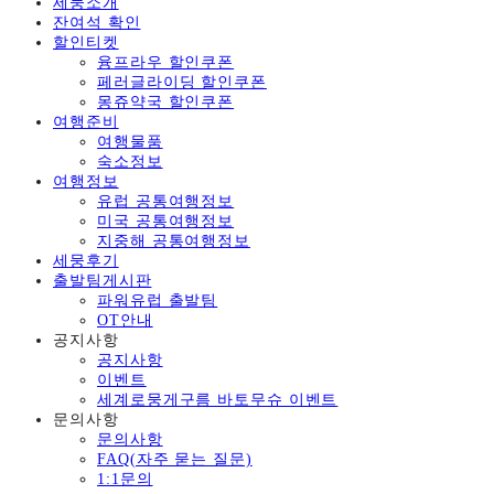
세뭉소개
잔여석 확인
할인티켓
융프라우 할인쿠폰
페러글라이딩 할인쿠폰
몽쥬약국 할인쿠폰
여행준비
여행물품
숙소정보
여행정보
유럽 공통여행정보
미국 공통여행정보
지중해 공통여행정보
세뭉후기
출발팀게시판
파워유럽 출발팀
OT안내
공지사항
공지사항
이벤트
세계로뭉게구름 바토무슈 이벤트
문의사항
문의사항
FAQ(자주 묻는 질문)
1:1문의