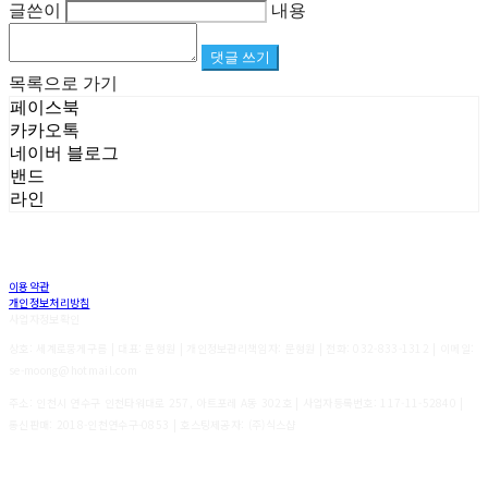
글쓴이
내용
댓글 쓰기
목록으로 가기
페이스북
카카오톡
네이버 블로그
밴드
라인
이용약관
개인정보처리방침
사업자정보확인
상호: 세계로뭉게구름 | 대표: 문형원 | 개인정보관리책임자: 문형원 | 전화: 032-833-1312 | 이메일:
se-moong@hotmail.com
주소: 인천시 연수구 인천타워대로 257, 아트포레 A동 302호 | 사업자등록번호:
117-11-52840
|
통신판매:
2018-인천연수구-0853
| 호스팅제공자: (주)식스샵