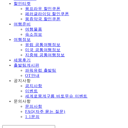
할인티켓
융프라우 할인쿠폰
페러글라이딩 할인쿠폰
몽쥬약국 할인쿠폰
여행준비
여행물품
숙소정보
여행정보
유럽 공통여행정보
미국 공통여행정보
지중해 공통여행정보
세뭉후기
출발팀게시판
파워유럽 출발팀
OT안내
공지사항
공지사항
이벤트
세계로뭉게구름 바토무슈 이벤트
문의사항
문의사항
FAQ(자주 묻는 질문)
1:1문의