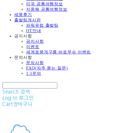
미국 공통여행정보
지중해 공통여행정보
세뭉후기
출발팀게시판
파워유럽 출발팀
OT안내
공지사항
공지사항
이벤트
세계로뭉게구름 바토무슈 이벤트
문의사항
문의사항
FAQ(자주 묻는 질문)
1:1문의
Search
검색
Log In
로그인
Cart
장바구니