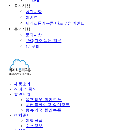
공지사항
공지사항
이벤트
세계로뭉게구름 바토무슈 이벤트
문의사항
문의사항
FAQ(자주 묻는 질문)
1:1문의
세뭉소개
잔여석 확인
할인티켓
융프라우 할인쿠폰
페러글라이딩 할인쿠폰
몽쥬약국 할인쿠폰
여행준비
여행물품
숙소정보