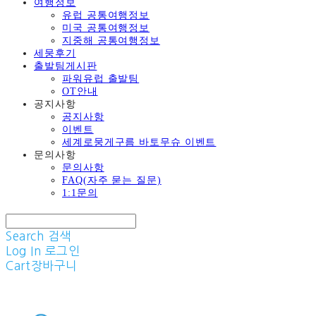
여행정보
유럽 공통여행정보
미국 공통여행정보
지중해 공통여행정보
세뭉후기
출발팀게시판
파워유럽 출발팀
OT안내
공지사항
공지사항
이벤트
세계로뭉게구름 바토무슈 이벤트
문의사항
문의사항
FAQ(자주 묻는 질문)
1:1문의
Search
검색
Log In
로그인
Cart
장바구니