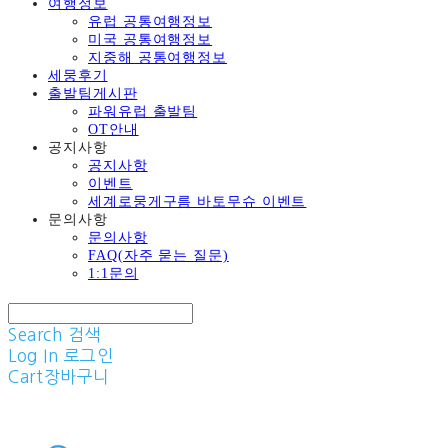
여행정보
유럽 공통여행정보
미국 공통여행정보
지중해 공통여행정보
세뭉후기
출발팀게시판
파워유럽 출발팀
OT안내
공지사항
공지사항
이벤트
세계로뭉게구름 바토무슈 이벤트
문의사항
문의사항
FAQ(자주 묻는 질문)
1:1문의
Search
검색
Log In
로그인
Cart
장바구니