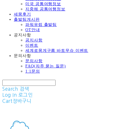
미국 공통여행정보
지중해 공통여행정보
세뭉후기
출발팀게시판
파워유럽 출발팀
OT안내
공지사항
공지사항
이벤트
세계로뭉게구름 바토무슈 이벤트
문의사항
문의사항
FAQ(자주 묻는 질문)
1:1문의
Search
검색
Log In
로그인
Cart
장바구니