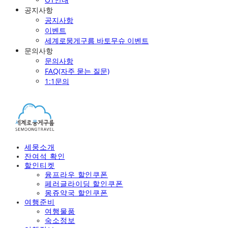
공지사항
공지사항
이벤트
세계로뭉게구름 바토무슈 이벤트
문의사항
문의사항
FAQ(자주 묻는 질문)
1:1문의
세뭉소개
잔여석 확인
할인티켓
융프라우 할인쿠폰
페러글라이딩 할인쿠폰
몽쥬약국 할인쿠폰
여행준비
여행물품
숙소정보