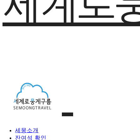
세계로
세뭉소개
잔여석 확인