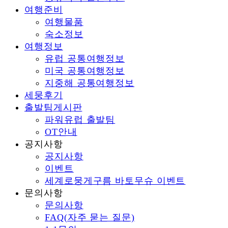
여행준비
여행물품
숙소정보
여행정보
유럽 공통여행정보
미국 공통여행정보
지중해 공통여행정보
세뭉후기
출발팀게시판
파워유럽 출발팀
OT안내
공지사항
공지사항
이벤트
세계로뭉게구름 바토무슈 이벤트
문의사항
문의사항
FAQ(자주 묻는 질문)