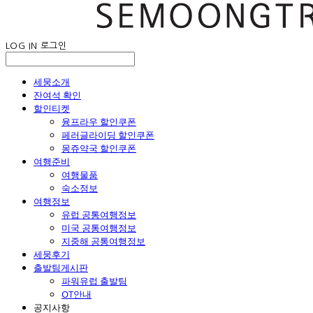
LOG IN
로그인
세뭉소개
잔여석 확인
할인티켓
융프라우 할인쿠폰
페러글라이딩 할인쿠폰
몽쥬약국 할인쿠폰
여행준비
여행물품
숙소정보
여행정보
유럽 공통여행정보
미국 공통여행정보
지중해 공통여행정보
세뭉후기
출발팀게시판
파워유럽 출발팀
OT안내
공지사항