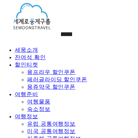
세뭉소개
잔여석 확인
할인티켓
융프라우 할인쿠폰
페러글라이딩 할인쿠폰
몽쥬약국 할인쿠폰
여행준비
여행물품
숙소정보
여행정보
유럽 공통여행정보
미국 공통여행정보